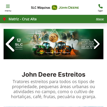
menu
ligar
Matriz - Cruz Alta
Alterar
templates.template-01.components.c
templ
John Deere
Estreitos
Tratores estreitos para todos os tipos de
propriedade, pequenas áreas urbanas ou