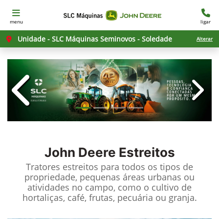
menu
ligar
Unidade - SLC Máquinas Seminovos - Soledade
Alterar
templates.template-01.components.c
templ
John Deere
Estreitos
Tratores estreitos para todos os tipos de
propriedade, pequenas áreas urbanas ou