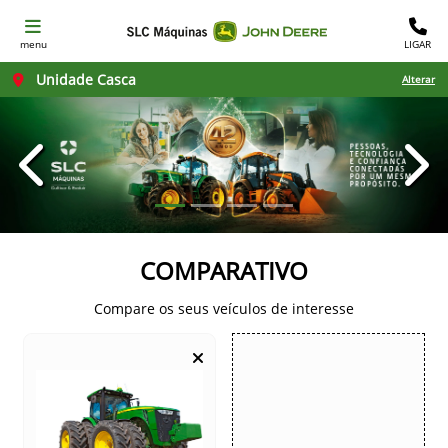
menu
LIGAR
Unidade Casca
Alterar
templates.template-01.components.carousel.texts.con
temp
COMPARATIVO
Compare os seus veículos de interesse