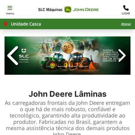
menu
LIGAR
Unidade Casca
Alterar
templates.template-01.components.c
templ
John Deere
Lâminas
As carregadoras frontais da John Deere entregam
o que há de mais robusto, confiável e