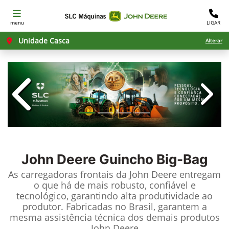
menu
LIGAR
Unidade Casca
Alterar
templates.template-01.components.c
templ
John Deere
Guincho Big-Bag
As carregadoras frontais da John Deere entregam
o que há de mais robusto, confiável e