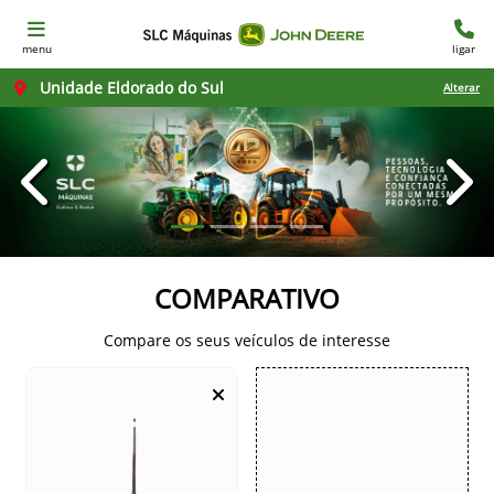
menu
ligar
Unidade Eldorado do Sul
Alterar
templates.template-01.components.carousel.texts.con
temp
COMPARATIVO
Compare os seus veículos de interesse