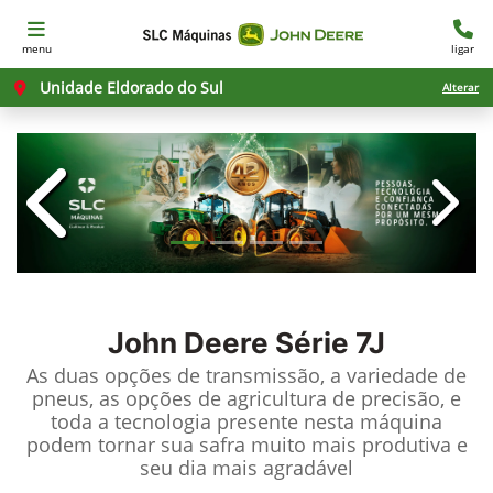
menu
ligar
Unidade Eldorado do Sul
Alterar
templates.template-01.components.c
templ
John Deere
Série 7J
As duas opções de transmissão, a variedade de
pneus, as opções de agricultura de precisão, e