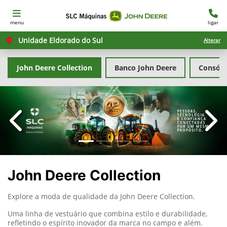
menu
ligar
Unidade Eldorado do Sul
Alterar
John Deere Collection
Banco John Deere
Consórc
templates.template-01.components.carousel.texts.con
temp
John Deere Collection
Explore a moda de qualidade da John Deere Collection.
Uma linha de vestuário que combina estilo e durabilidade,
refletindo o espírito inovador da marca no campo e além.