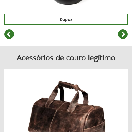
Copos
templates.template-01.components.carousel.texts.cont
temp
Acessórios de couro legítimo