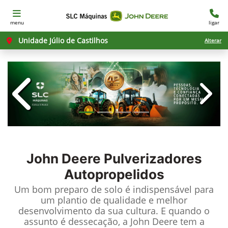
menu
ligar
Unidade Júlio de Castilhos
Alterar
templates.template-01.components.c
templ
John Deere
Pulverizadores
Autopropelidos
Um bom preparo de solo é indispensável para