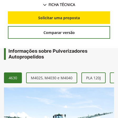
FICHA TÉCNICA
Solicitar uma proposta
Comparar versão
Informações sobre Pulverizadores
Autopropelidos
4630
M4025, M4030 e M4040
PLA 120J
P