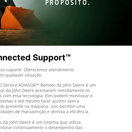
nnected Support™
so suporte. Oferecemos atendimento
om qualquer situação.
 Service ADVISOR™ Remoto da John Deere é um
icos da John Deere acessarem remotamente os
 com essa tecnologia. Eles podem monitorar o
blemas e até mesmo fazer ajustes sem a
nte presente na máquina. Isso permite uma
sidades de manutenção e otimiza a eficiência
.
s da John Deere é um sistema que utiliza
onitorar continuamente o desempenho das