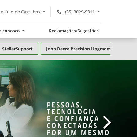
 Júlio de Castilhos
(55) 3029-9311
e conosco
Reclamações/Sugestões
StellarSupport
John Deere Precision Upgrades
templates.te