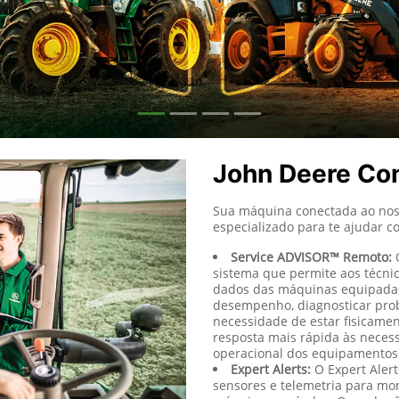
John Deere Co
Sua máquina conectada ao nos
especializado para te ajudar c
Service ADVISOR™ Remoto:
O
sistema que permite aos técn
dados das máquinas equipadas
desempenho, diagnosticar pro
necessidade de estar fisicame
resposta mais rápida às neces
operacional dos equipamentos
Expert Alerts:
O Expert Alert
sensores e telemetria para m