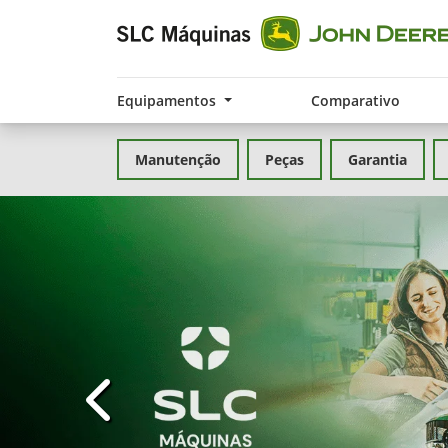
Equipamentos
Comparativo
Manutenção
Peças
Garantia
templates.template-01.components.carousel.t