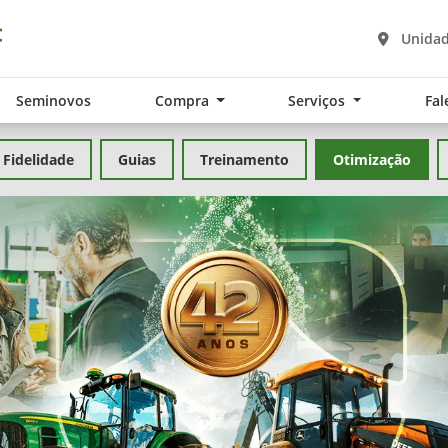
Unidade
Seminovos
Compra
Serviços
Fal
Fidelidade
Guias
Treinamento
Otimização
exts.control_prev