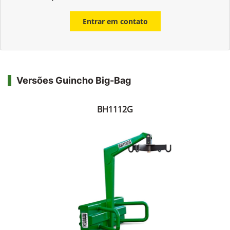
Whatsapp
Telefone
Email
Li e aceito a
Política de Privacidade
e concordo em receber
comunicações da concessionária.
Entrar em contato
Versões Guincho Big-Bag
BH1112G