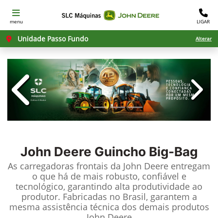
menu
LIGAR
Unidade Passo Fundo
Alterar
templates.template-01.components.c
templ
John Deere
Guincho Big-Bag
As carregadoras frontais da John Deere entregam
o que há de mais robusto, confiável e