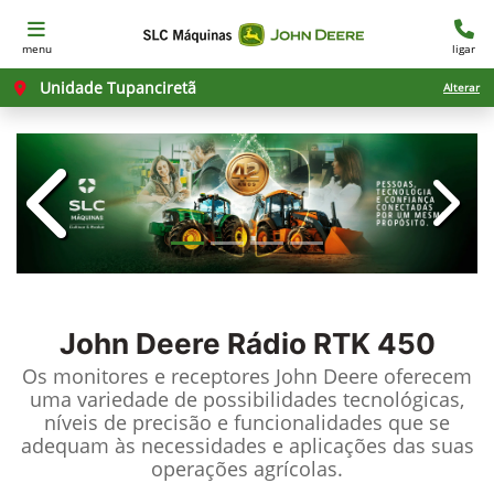
menu
ligar
Unidade Tupanciretã
Alterar
templates.template-01.components.c
templ
John Deere
Rádio RTK 450
Os monitores e receptores John Deere oferecem
uma variedade de possibilidades tecnológicas,
níveis de precisão e funcionalidades que se
adequam às necessidades e aplicações das suas
operações agrícolas.