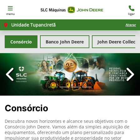
menu
ligar
Unidade Tupanciretã
Alterar
Consórcio
Banco John Deere
John Deere Collecti
templates.template-01.components.carousel.texts.con
temp
Consórcio
Descubra novos horizontes e alcance seus objetivos com o
Consórcio John Deere. Vamos além da simples aquisição de
equipamentos, oferecendo um plano personalizado para
impulsionar sua produtividade e prosperidade no setor