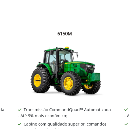
6150M
da
Transmissão CommandQuad™ Automatizada