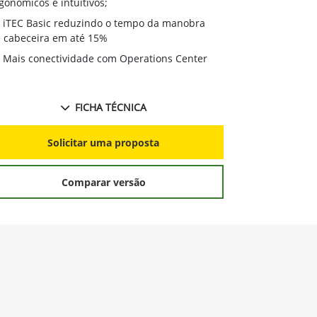
- Até 9% mais
Até 9% mais econômico;
Cabine com
Cabine com qualidade superior, comandos
ergonomicos e
gonomicos e intuitivos;
iTEC Basic
iTEC Basic reduzindo o tempo da manobra
de cabeceira
 cabeceira em até 15%
Mais conec
Mais conectividade com Operations Center
FICHA TÉCNICA
S
Solicitar uma proposta
Comparar versão