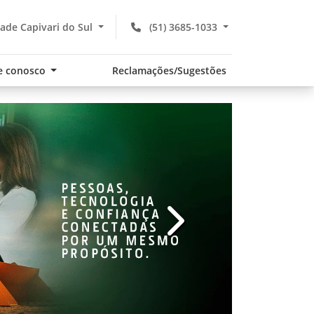
ade Capivari do Sul
(51) 3685-1033
e conosco
Reclamações/Sugestões
v
templates.template-01.com