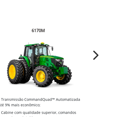
6170M
Next
Transmiss
Transmissão CommandQuad™ Automatizada