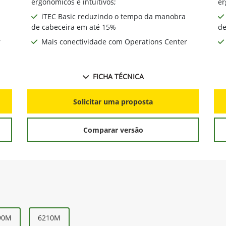
- Até 9% mais econômico;
- 
Cabine com qualidade superior, comandos
ergonomicos e intuitivos;
er
iTEC Basic reduzindo o tempo da manobra
de cabeceira em até 15%
de
r
Mais conectividade com Operations Center
FICHA TÉCNICA
Solicitar uma proposta
Comparar versão