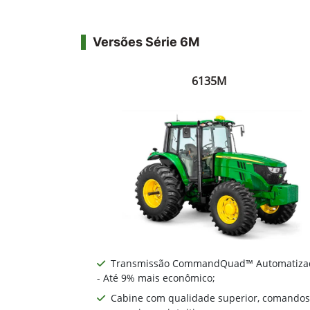
Contato
(51) 3685-1033
Versões Série 6M
6135M
Transmissão CommandQuad™ Automatiza