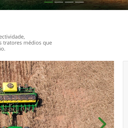
ctividade,
s tratores médios que
ão.