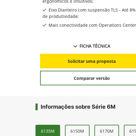
- Até 9% mais econômico;
Cabine com qualidade superior, comandos
ergonomicos e intuitivos;
Eixo Dianteiro com suspensão TLS - Até 8%
de produtividade;
Mais conectividade com Operations Cente
FICHA TÉCNICA
Solicitar uma proposta
Comparar versão
Informações sobre Série 6M