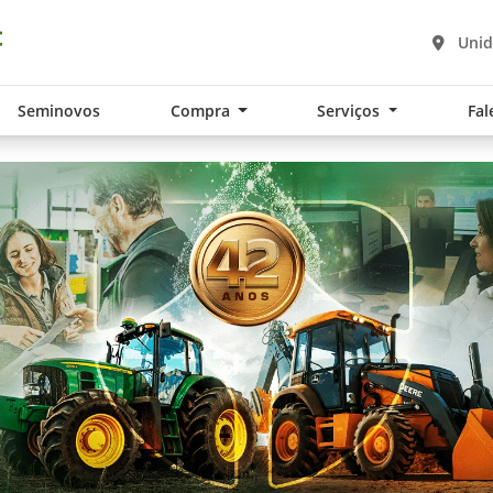
Unid
Seminovos
Compra
Serviços
Fal
.components.carousel.texts.control_pre