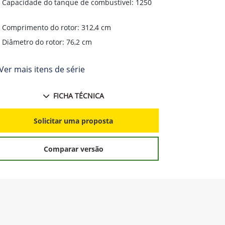
Tipo de motor: John Deere PowerTech™13,6 L
Tipo de mo
Potência Nominal: 473 cv
Potência N
Capacidade do tanque de combustível: 1250
Capacidade
L
Comprimento do rotor: 312,4 cm
Compriment
Diâmetro do rotor: 76,2 cm
Diâmetro d
Ver mais itens de série
+ Ver mais i
FICHA TÉCNICA
Solicitar uma proposta
S
Comparar versão