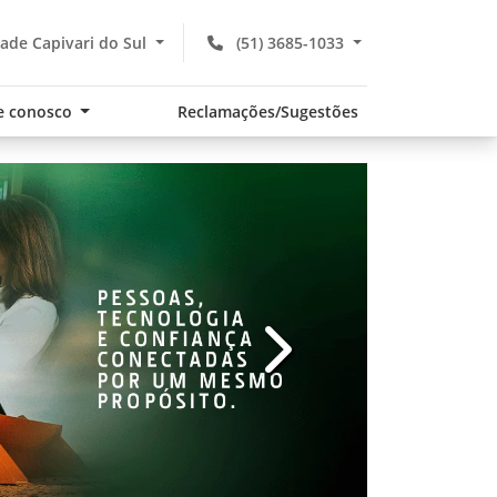
ade Capivari do Sul
(51) 3685-1033
e conosco
Reclamações/Sugestões
v
templates.template-01.com