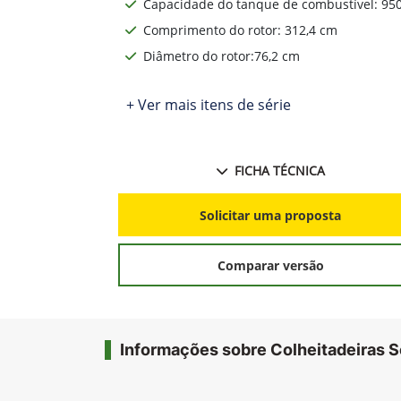
Tipo de motor: John Deere PowerTech™
Potência Nominal: 333 cv
Capacidade do tanque de combustível: 950
Comprimento do rotor: 312,4 cm
Diâmetro do rotor:76,2 cm
+ Ver mais itens de série
FICHA TÉCNICA
Solicitar uma proposta
Comparar versão