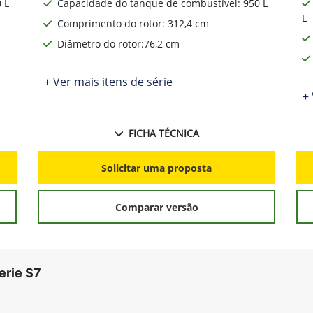
Tipo de motor: John Deere PowerTech™
Potência Nominal: 372 cv
 L
Capacidade do tanque de combustível: 950 L
L
Comprimento do rotor: 312,4 cm
Diâmetro do rotor:76,2 cm
+ Ver mais itens de série
+ 
FICHA TÉCNICA
Solicitar uma proposta
Comparar versão