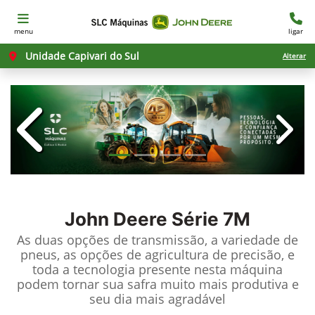
menu
ligar
Unidade Capivari do Sul
Alterar
templates.template-01.components.c
templ
John Deere
Série 7M
As duas opções de transmissão, a variedade de
pneus, as opções de agricultura de precisão, e