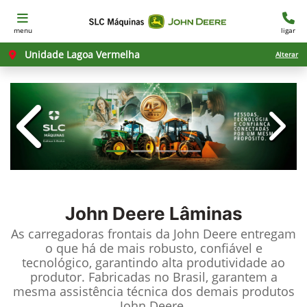
menu
ligar
Unidade Lagoa Vermelha
Alterar
templates.template-01.components.c
templ
John Deere
Lâminas
As carregadoras frontais da John Deere entregam
o que há de mais robusto, confiável e
tecnológico, garantindo alta produtividade ao
produtor. Fabricadas no Brasil, garantem a
mesma assistência técnica dos demais produtos
John Deere.