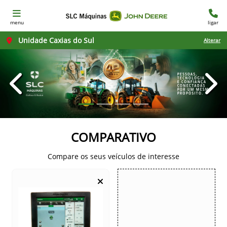
menu
ligar
Unidade Caxias do Sul
Alterar
templates.template-01.components.carousel.texts.con
temp
COMPARATIVO
Compare os seus veículos de interesse