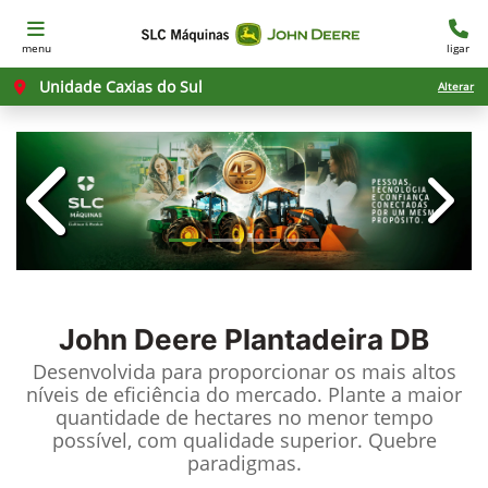
menu
ligar
Unidade Caxias do Sul
Alterar
templates.template-01.components.c
templ
John Deere
Plantadeira DB
Desenvolvida para proporcionar os mais altos
níveis de eficiência do mercado. Plante a maior