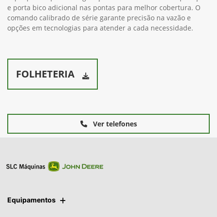
O PV1006 possui ampla regulagem de altura da barra, para se
adequar aos diversos estágios e tipos de culturas; Porta bico
triplo para rápida configuração as necessidades de aplicação
e porta bico adicional nas pontas para melhor cobertura. O
comando calibrado de série garante precisão na vazão e
opções em tecnologias para atender a cada necessidade.
FOLHETERIA
Ver telefones