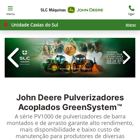
menu
ligar
Unidade Caxias do Sul
Alterar
templates.template-01.components.c
templ
John Deere
Pulverizadores
Acoplados GreenSystem™
A série PV1000 de pulverizadores de barra