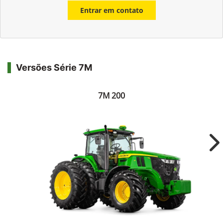
Entrar em contato
Versões Série 7M
7M 200
Ne