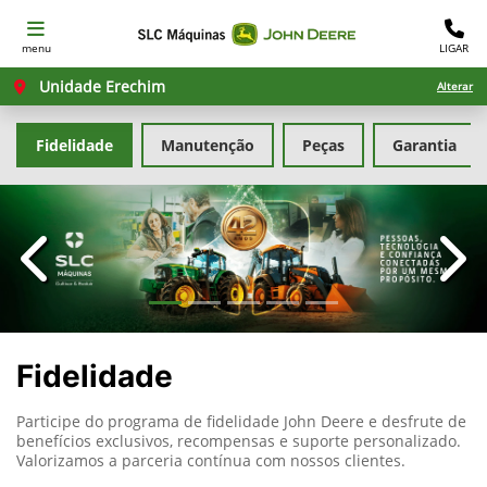
menu
LIGAR
Unidade Erechim
Alterar
Fidelidade
Manutenção
Peças
Garantia
templates.template-01.components.carousel.texts.con
temp
Fidelidade
Participe do programa de fidelidade John Deere e desfrute de
benefícios exclusivos, recompensas e suporte personalizado.
Valorizamos a parceria contínua com nossos clientes.