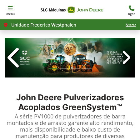
menu
ligar
Unidade Frederico Westphalen
Alterar
templates.template-01.components.c
templ
John Deere
Pulverizadores
Acoplados GreenSystem™
A série PV1000 de pulverizadores de barra