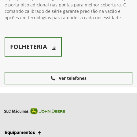
O PV1006 possui ampla regulagem de altura da barra, para se
adequar aos diversos estágios e tipos de culturas; Porta bico
triplo para rápida configuração as necessidades de aplicação
e porta bico adicional nas pontas para melhor cobertura. O
comando calibrado de série garante precisão na vazão e
opções em tecnologias para atender a cada necessidade.
FOLHETERIA
Ver telefones