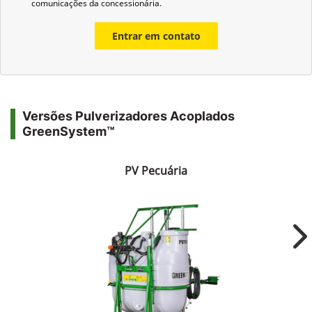
comunicações da concessionária.
Entrar em contato
Versões Pulverizadores Acoplados
GreenSystem™
PV Pecuária
Ne