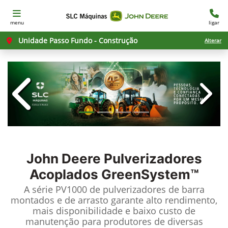
menu
ligar
Unidade Passo Fundo - Construção
Alterar
templates.template-01.components.c
templ
John Deere
Pulverizadores
Acoplados GreenSystem™
A série PV1000 de pulverizadores de barra
montados e de arrasto garante alto rendimento,
mais disponibilidade e baixo custo de
manutenção para produtores de diversas