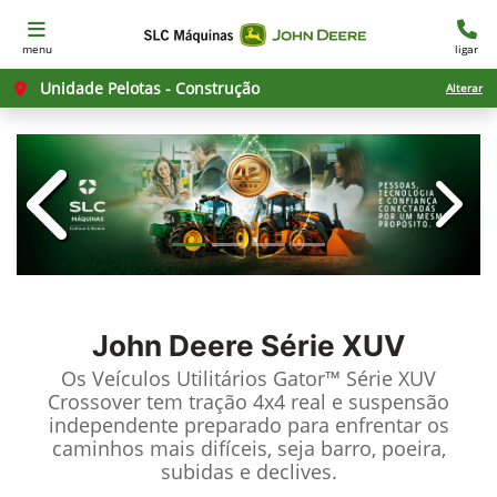
menu
ligar
Unidade Pelotas - Construção
Alterar
templates.template-01.components.c
templ
John Deere
Série XUV
Os Veículos Utilitários Gator™ Série XUV
Crossover tem tração 4x4 real e suspensão