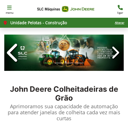
menu
ligar
Unidade Pelotas - Construção
Alterar
templates.template-01.components.c
templ
John Deere
Colheitadeiras de
Grão
Aprimoramos sua capacidade de automação