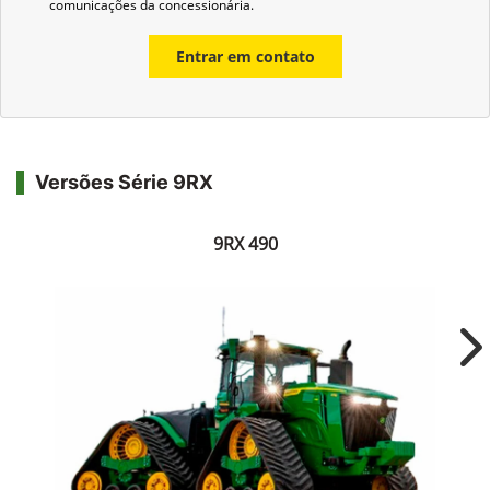
Versões Série 9RX
9RX 490
Ne
Soluções John Deere - Verde no Verde - Preparado