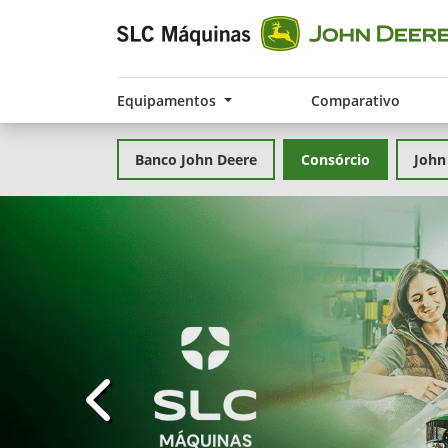
Equipamentos
Comparativo
Banco John Deere
Consórcio
John
templates.template-01.components.carousel.t