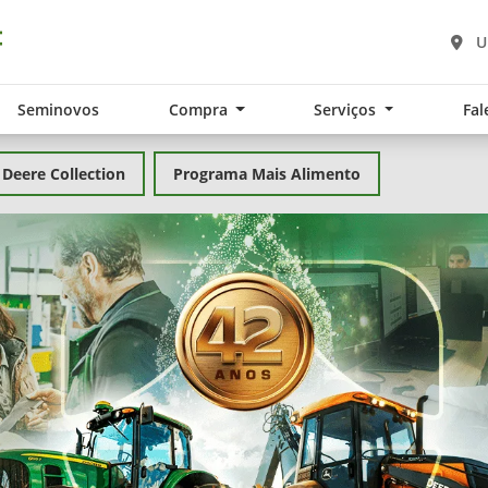
U
Seminovos
Compra
Serviços
Fal
 Deere Collection
Programa Mais Alimento
exts.control_prev