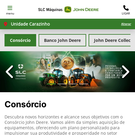
menu
LIGAR
Unidade Carazinho
Alterar
Consórcio
Banco John Deere
John Deere Collecti
templates.template-01.components.carousel.texts.con
temp
Consórcio
Descubra novos horizontes e alcance seus objetivos com o
Consórcio John Deere. Vamos além da simples aquisição de
equipamentos, oferecendo um plano personalizado para
impulsionar sua produtividade e prosperidade no setor