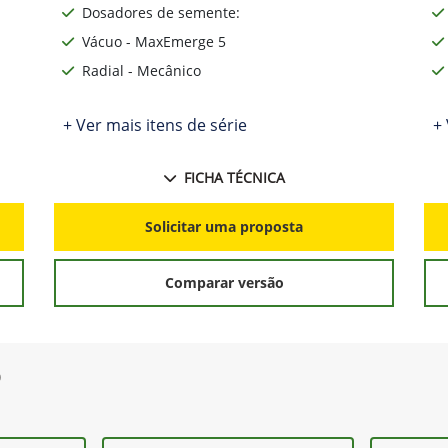
90
Configuráveis de fábrica08 x 50 cm | 09 x 45
cm
cm
Dosadores de semente:
Vácuo - MaxEmerge 5
Radial - Mecânico
+ Ver mais itens de série
+ 
FICHA TÉCNICA
Solicitar uma proposta
Comparar versão
0