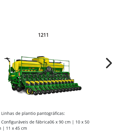
1211
Next
Linhas de plantio pantográficas:
Linhas de p