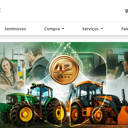
Seminovos
Compra
Serviços
Fal
.components.carousel.texts.control_pre