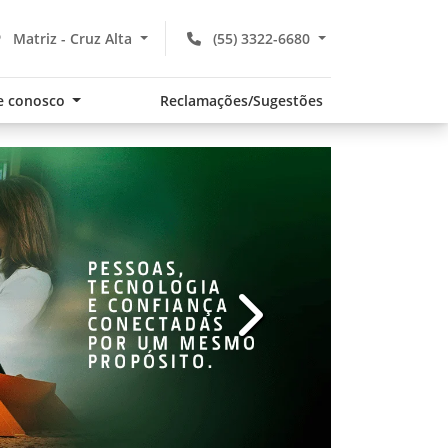
Matriz - Cruz Alta
(55) 3322-6680
e conosco
Reclamações/Sugestões
v
templates.template-01.com