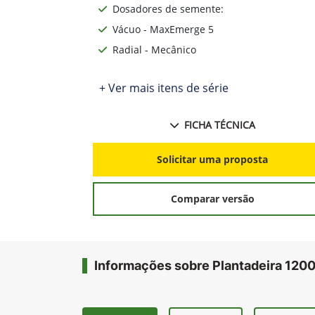
Configuráveis de fábrica04 x 70 cm | 04 x 
cm | 06 cm | 07 x 45 cm
Dosadores de semente:
Vácuo - MaxEmerge 5
Radial - Mecânico
+ Ver mais itens de série
FICHA TÉCNICA
Solicitar uma proposta
Comparar versão
Informações sobre Plantadeira 120