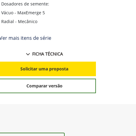
Configuráveis de fábrica06 x 90 cm | 10 x 50
Configuráv
 | 11 x 45 cm
cm
Dosadores de semente:
Dosadores
Vácuo - MaxEmerge 5
Vácuo - M
Radial - Mecânico
Radial - M
Ver mais itens de série
+ Ver mais i
FICHA TÉCNICA
Solicitar uma proposta
S
Comparar versão