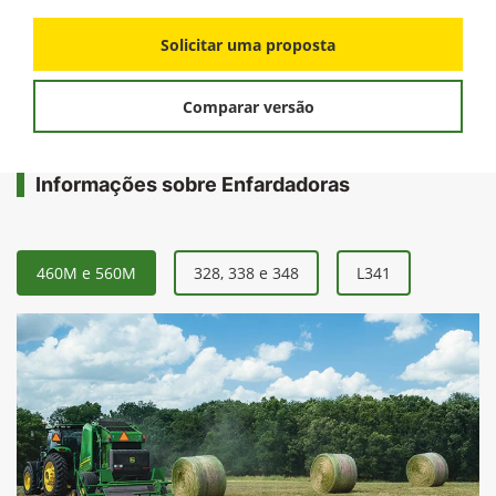
+ Ver mais itens de série
FICHA TÉCNICA
Solicitar uma proposta
Comparar versão
Informações sobre Enfardadoras
460M e 560M
328, 338 e 348
L341