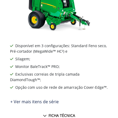
Ne
Disponível em 3 configurações: Standard Feno seco,
Pré-cortador (MegaWide™ HC²) e
Silagem;
Monitor BaleTrack™ PRO;
Exclusivas correias de tripla camada
DiamondTough™;
Opção com uso de rede de amarração Cover-Edge™.