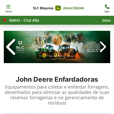
menu
ligar
Matriz - Cruz Alta
Alterar
templates.template-01.components.c
templ
John Deere
Enfardadoras
Equipamentos para coletar e enfardar forragens,
desenhados para otimizar as qualidades de suas