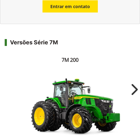
Entrar em contato
Versões Série 7M
7M 200
Ne