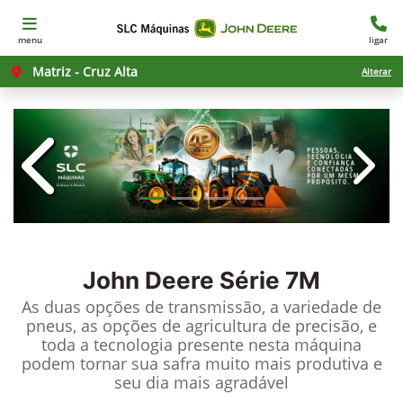
menu
ligar
Matriz - Cruz Alta
Alterar
templates.template-01.components.c
templ
John Deere
Série 7M
As duas opções de transmissão, a variedade de
pneus, as opções de agricultura de precisão, e
toda a tecnologia presente nesta máquina
podem tornar sua safra muito mais produtiva e
seu dia mais agradável