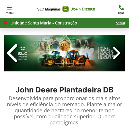
menu
ligar
Unidade Santa Maria - Construção
Alterar
templates.template-01.components.c
templ
John Deere
Plantadeira DB
Desenvolvida para proporcionar os mais altos
níveis de eficiência do mercado. Plante a maior