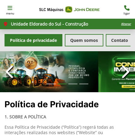
menu
ligar
Unidade Eldorado do Sul - Construção
Alterar
Política de privacidade
Quem somos
Contato
templates.template-01.components.carousel.texts.con
temp
Política de Privacidade
1. SOBRE A POLÍTICA
Essa Política de Privacidade (“Política”) regerá todas as
interações realizadas nos websites (“Website” ou