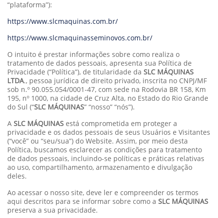
“plataforma”):
https://www.slcmaquinas.com.br/
https://www.slcmaquinasseminovos.com.br/
O intuito é prestar informações sobre como realiza o
tratamento de dados pessoais, apresenta sua Política de
Privacidade (“Política”), de titularidade da
SLC MÁQUINAS
LTDA
., pessoa jurídica de direito privado, inscrita no CNPJ/MF
sob n.º 90.055.054/0001-47, com sede na Rodovia BR 158, Km
195, nº 1000, na cidade de Cruz Alta, no Estado do Rio Grande
do Sul (“
SLC MÁQUINAS
” “nosso” “nós”).
A
SLC MÁQUINAS
está comprometida em proteger a
privacidade e os dados pessoais de seus Usuários e Visitantes
(“você” ou “seu/sua”) do Website. Assim, por meio desta
Política, buscamos esclarecer as condições para tratamento
de dados pessoais, incluindo-se políticas e práticas relativas
ao uso, compartilhamento, armazenamento e divulgação
deles.
Ao acessar o nosso site, deve ler e compreender os termos
aqui descritos para se informar sobre como a
SLC MÁQUINAS
preserva a sua privacidade.