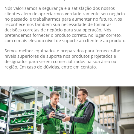
Nossa garantia assegura a qualidade e confiabilidade dos
produtos John Deere.
Com cobertura abrangente, oferecemos
tranquilidade para que você possa focar no que realmente
importa: seu trabalho no campo.
Nós valorizamos a segurança e a satisfação dos nossos
clientes além de apreciarmos verdadeiramente seu negócio
no passado, e trabalharmos para aumentar no futuro. Nós
reconhecemos também sua necessidade de tomar as
decisões corretas de negócio para sua operação. Nós
pretendemos fornecer o produto correto, no lugar correto,
com o mais elevado nível de suporte ao cliente e ao produto.
Somos melhor equipados e preparados para fornecer-lhe
níveis superiores de suporte nos produtos projetados e
designados para serem comercializados na sua área ou
região. Em caso de dúvidas, entre em contato.