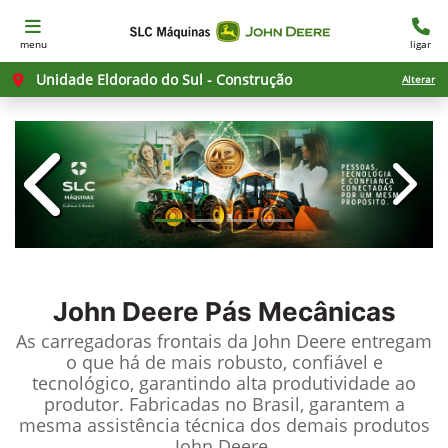
menu
ligar
Unidade Eldorado do Sul - Construção
Alterar
templates.template-01.components.c
templ
John Deere
Pás Mecânicas
As carregadoras frontais da John Deere entregam
o que há de mais robusto, confiável e
tecnológico, garantindo alta produtividade ao
produtor. Fabricadas no Brasil, garantem a
mesma assistência técnica dos demais produtos
John Deere.