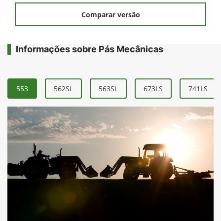
Comparar versão
Informações sobre Pás Mecânicas
553
562SL
563SL
673LS
741LS