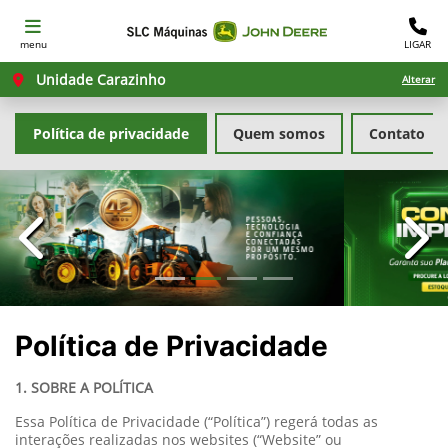
menu
LIGAR
Unidade Carazinho
Alterar
Política de privacidade
Quem somos
Contato
templates.template-01.components.carousel.texts.con
temp
Política de Privacidade
1. SOBRE A POLÍTICA
Essa Política de Privacidade (“Política”) regerá todas as
interações realizadas nos websites (“Website” ou