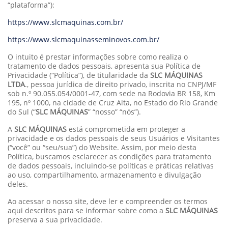
“plataforma”):
https://www.slcmaquinas.com.br/
https://www.slcmaquinasseminovos.com.br/
O intuito é prestar informações sobre como realiza o
tratamento de dados pessoais, apresenta sua Política de
Privacidade (“Política”), de titularidade da
SLC MÁQUINAS
LTDA
., pessoa jurídica de direito privado, inscrita no CNPJ/MF
sob n.º 90.055.054/0001-47, com sede na Rodovia BR 158, Km
195, nº 1000, na cidade de Cruz Alta, no Estado do Rio Grande
do Sul (“
SLC MÁQUINAS
” “nosso” “nós”).
A
SLC MÁQUINAS
está comprometida em proteger a
privacidade e os dados pessoais de seus Usuários e Visitantes
(“você” ou “seu/sua”) do Website. Assim, por meio desta
Política, buscamos esclarecer as condições para tratamento
de dados pessoais, incluindo-se políticas e práticas relativas
ao uso, compartilhamento, armazenamento e divulgação
deles.
Ao acessar o nosso site, deve ler e compreender os termos
aqui descritos para se informar sobre como a
SLC MÁQUINAS
preserva a sua privacidade.