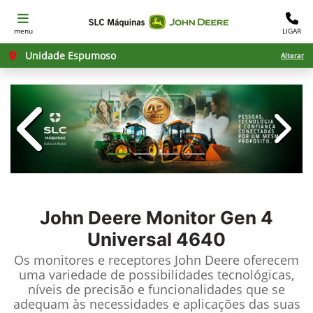
menu
LIGAR
Unidade Espumoso
Alterar
templates.template-01.components.c
templ
John Deere
Monitor Gen 4
Universal 4640
Os monitores e receptores John Deere oferecem