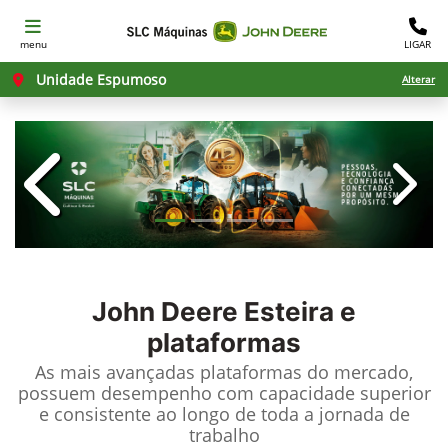
menu
LIGAR
Unidade Espumoso
Alterar
templates.template-01.components.c
templ
John Deere
Esteira e
plataformas
As mais avançadas plataformas do mercado,