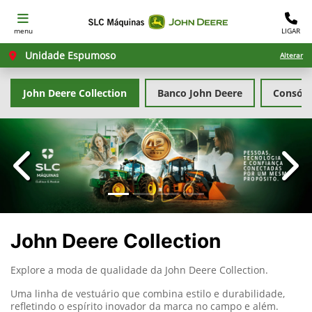
menu
LIGAR
Unidade Espumoso
Alterar
John Deere Collection
Banco John Deere
Consórc
templates.template-01.components.carousel.texts.con
temp
John Deere Collection