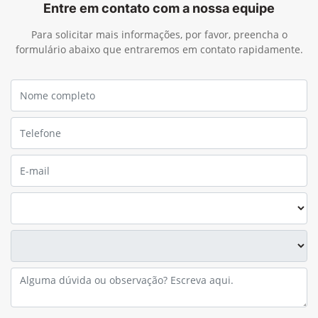
templates.template-01.components.carousel.texts.cont
temp
Entre em contato com a nossa equipe
Para solicitar mais informações, por favor, preencha o
formulário abaixo que entraremos em contato rapidamente.