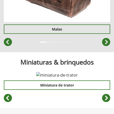
Malas
templates.template-01.components.carousel.texts.cont
temp
Miniaturas & brinquedos
Miniatura de trator