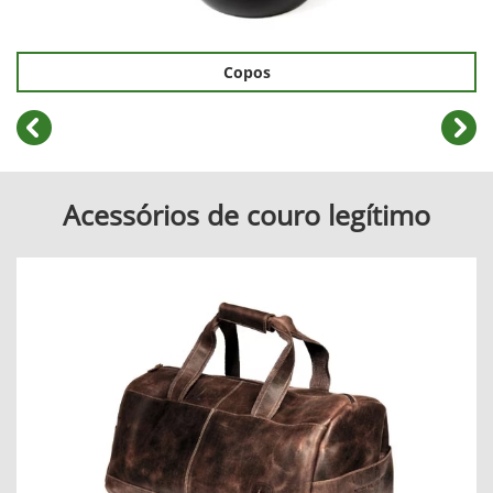
Copos
templates.template-01.components.carousel.texts.cont
temp
Acessórios de couro legítimo