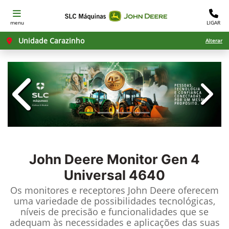
menu
LIGAR
Unidade Carazinho
Alterar
templates.template-01.components.c
templ
John Deere
Monitor Gen 4
Universal 4640
Os monitores e receptores John Deere oferecem
uma variedade de possibilidades tecnológicas,
níveis de precisão e funcionalidades que se
adequam às necessidades e aplicações das suas