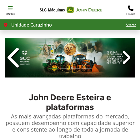
menu
LIGAR
Unidade Carazinho
Alterar
templates.template-01.components.c
templ
John Deere
Esteira e
plataformas
As mais avançadas plataformas do mercado,