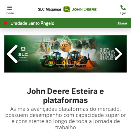
menu
ligar
Unidade Santo Ângelo
Alterar
templates.template-01.components.c
templ
John Deere
Esteira e
plataformas
As mais avançadas plataformas do mercado,