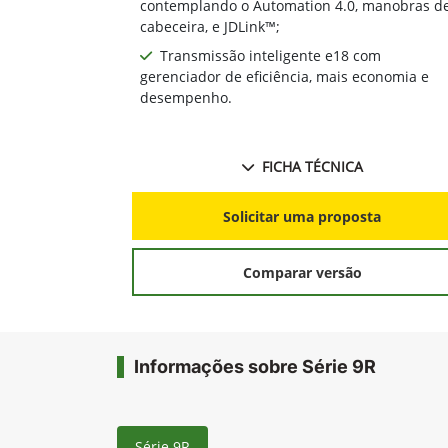
de combustível;
Pacote de tecnologia integrada,
contemplando o Automation 4.0, manobras d
cabeceira, e JDLink™;
Transmissão inteligente e18 com
gerenciador de eficiência, mais economia e
desempenho.
FICHA TÉCNICA
Solicitar uma proposta
Comparar versão
Informações sobre Série 9R