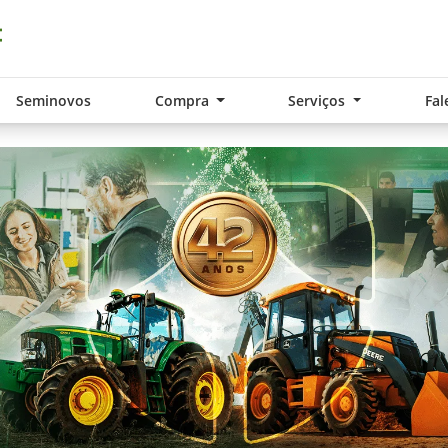
Seminovos
Compra
Serviços
Fal
.components.carousel.texts.control_pre