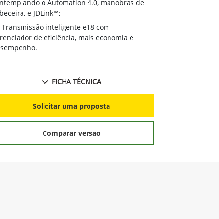
de combustíve
 combustível;
Pacote de 
Pacote de tecnologia integrada,
contemplando
ntemplando o Automation 4.0, manobras de
cabeceira, e J
beceira, e JDLink™;
Transmissã
Transmissão inteligente e18 com
gerenciador d
renciador de eficiência, mais economia e
desempenho.
esempenho.
FICHA TÉCNICA
S
Solicitar uma proposta
Comparar versão