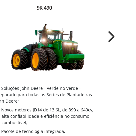
9R 490
Next
Soluções J
Soluções John Deere - Verde no Verde -
Preparado par
eparado para todas as Séries de Plantadeiras
John Deere;
hn Deere;
Novos moto
Novos motores JD14 de 13.6L, de 390 a 640cv,
de alta confi
 alta confiabilidade e eficiência no consumo