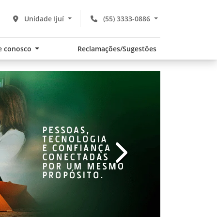
Unidade Ijuí
(55) 3333-0886
e conosco
Reclamações/Sugestões
v
templates.template-01.com