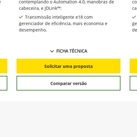
de combustível;
de
Pacote de tecnologia integrada,
e
contemplando o Automation 4.0, manobras de
co
cabeceira, e JDLink™;
ca
Transmissão inteligente e18 com
gerenciador de eficiência, mais economia e
ge
desempenho.
d
FICHA TÉCNICA
Solicitar uma proposta
Comparar versão