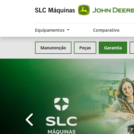
Equipamentos
Comparativo
Manutenção
Peças
Garantia
templates.template-01.components.carousel.t