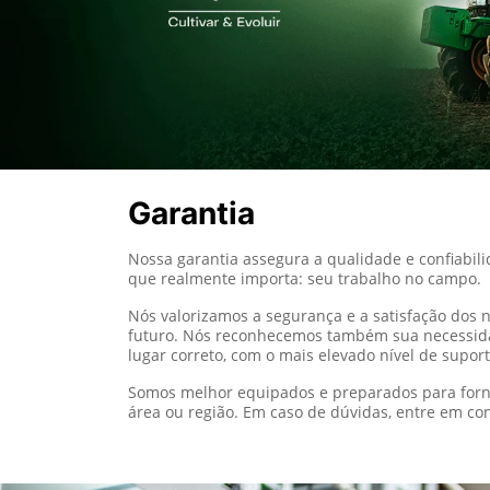
Garantia
Nossa garantia assegura a qualidade e confiabil
que realmente importa: seu trabalho no campo.
Nós valorizamos a segurança e a satisfação dos
futuro. Nós reconhecemos também sua necessidad
lugar correto, com o mais elevado nível de suport
Somos melhor equipados e preparados para forne
área ou região. Em caso de dúvidas, entre em con