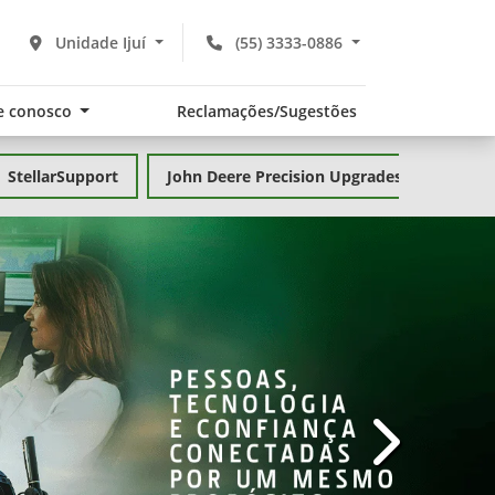
Unidade Ijuí
(55) 3333-0886
e conosco
Reclamações/Sugestões
StellarSupport
John Deere Precision Upgrades
templates.te