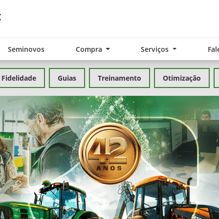
Seminovos
Compra
Serviços
Fal
Fidelidade
Guias
Treinamento
Otimização
exts.control_prev