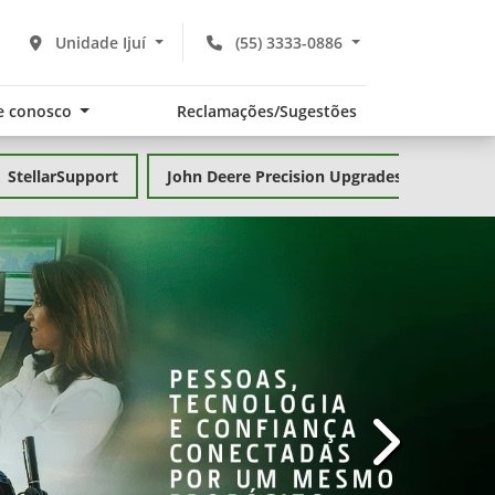
Unidade Ijuí
(55) 3333-0886
e conosco
Reclamações/Sugestões
StellarSupport
John Deere Precision Upgrades
templates.te