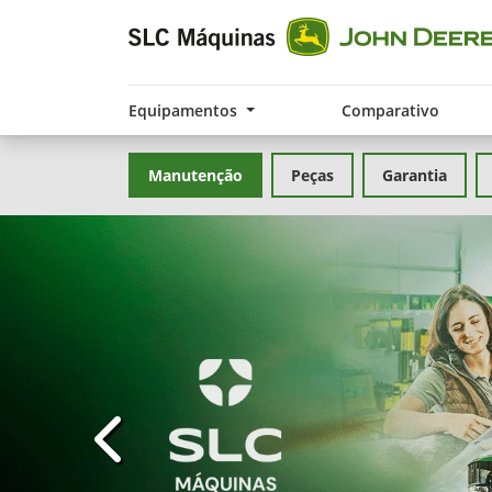
Equipamentos
Comparativo
Manutenção
Peças
Garantia
templates.template-01.components.carousel.t