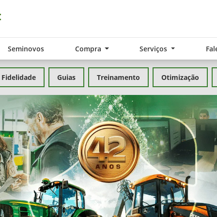
Seminovos
Compra
Serviços
Fal
Fidelidade
Guias
Treinamento
Otimização
exts.control_prev