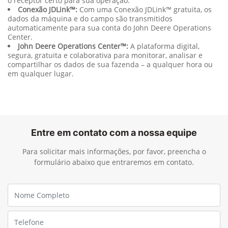
posicionamento correto dos insumos.
GPS Agrícola, Starfire™:
Com precisão variando de +/- 15
cm a +/- 2,5 cm de precisão com RTK e SF-RTK, encontre aqui
o receptor certo para sua operação.
Conexão JDLink™:
Com uma Conexão JDLink™ gratuita, os
dados da máquina e do campo são transmitidos
automaticamente para sua conta do John Deere Operations
Center.
John Deere Operations Center™:
A plataforma digital,
segura, gratuita e colaborativa para monitorar, analisar e
compartilhar os dados de sua fazenda – a qualquer hora ou
em qualquer lugar.
Entre em contato com a nossa equipe
Para solicitar mais informações, por favor, preencha o
formulário abaixo que entraremos em contato.