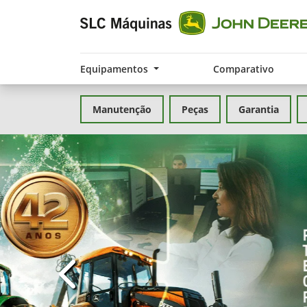
Equipamentos
Comparativo
Manutenção
Peças
Garantia
templates.template-01.components.carousel.t