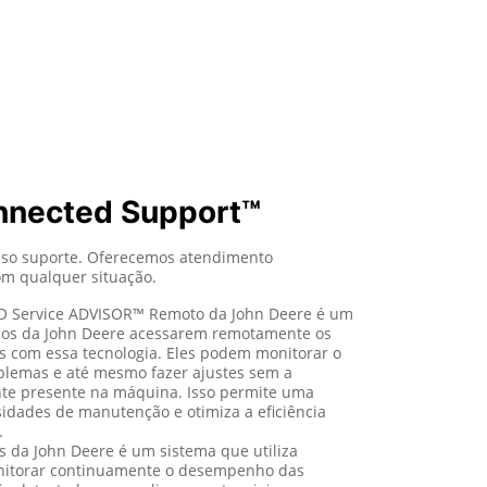
nnected Support™
so suporte. Oferecemos atendimento
om qualquer situação.
 Service ADVISOR™ Remoto da John Deere é um
icos da John Deere acessarem remotamente os
 com essa tecnologia. Eles podem monitorar o
blemas e até mesmo fazer ajustes sem a
nte presente na máquina. Isso permite uma
sidades de manutenção e otimiza a eficiência
.
s da John Deere é um sistema que utiliza
onitorar continuamente o desempenho das
o detectadas anomalias ou potenciais