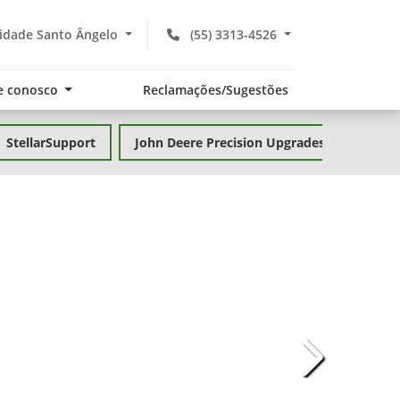
idade Santo Ângelo
(55) 3313-4526
e conosco
Reclamações/Sugestões
StellarSupport
John Deere Precision Upgrades
templates.te