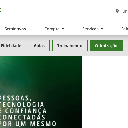
Un
Seminovos
Compra
Serviços
Fal
Fidelidade
Guias
Treinamento
Otimização
exts.control_prev