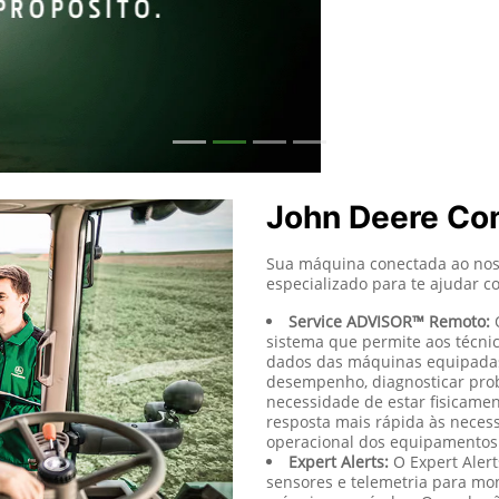
John Deere Co
Sua máquina conectada ao nos
especializado para te ajudar c
Service ADVISOR™ Remoto:
O
sistema que permite aos técn
dados das máquinas equipadas
desempenho, diagnosticar pro
necessidade de estar fisicame
resposta mais rápida às neces
operacional dos equipamentos
Expert Alerts:
O Expert Alert
sensores e telemetria para m
máquinas agrícolas. Quando sã