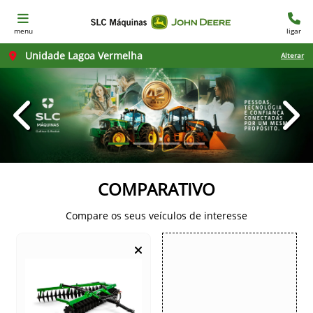
menu
ligar
Unidade Lagoa Vermelha
Alterar
templates.template-01.components.carousel.texts.con
temp
COMPARATIVO
Compare os seus veículos de interesse