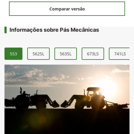
Solicitar uma proposta
Comparar versão
Informações sobre Pás Mecânicas
553
562SL
563SL
673LS
741LS