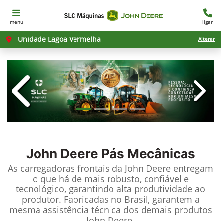
menu
ligar
Unidade Lagoa Vermelha
Alterar
templates.template-01.components.c
templ
John Deere
Pás Mecânicas
As carregadoras frontais da John Deere entregam
o que há de mais robusto, confiável e